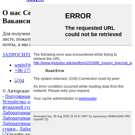
О нас Сеть продаж Контакты
Вакансии
Для получения информации о нашей продукции или прайс-
листе, пожалуйста, оставьте нам свой адрес электронной
почты, и мы свяжемся с вами в течение 24 часов.
ЗАПРОСИТЬ ИНФОРМАЦИЮ СЕЙЧАС
wmb@hzxpz.com
+86 17767179895
© Авторские права - 2010-2030: Все права защищены.
Советы
-
Популярные товары
-
Карта сайта
-
AMP Mobile
Устройство для промывки лабораторных пробирок с
функцией сушки.
,
Лабораторная мерная колба для промывки
,
Лабораторная машина для промывки пробирок с сушкой
,
Лабораторная мерная колба для промывки с сушкой
,
Лабораторная промывочная машина для пробирок с функцией
сушки.
,
Лабораторная промывочная машина для пробирок
,