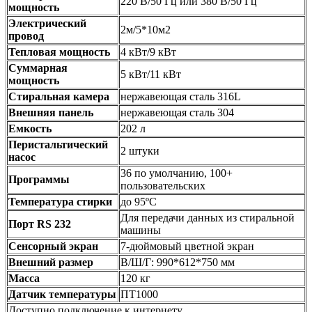
220 В/50 Гц или 380 В/50 Гц
мощность
Электрический
2м/5*10м2
провод
Тепловая мощность
4 кВт/9 кВт
Суммарная
5 кВт/11 кВт
мощность
Стиральная камера
нержавеющая сталь 316L
Внешняя панель
нержавеющая сталь 304
Емкость
202 л
Перистальтический
2 штуки
насос
36 по умолчанию, 100+
Программы
пользовательских
Температура стирки
до 95ºC
Для передачи данных из стиральной
Порт RS 232
машины
Сенсорный экран
7-дюймовый цветной экран
Внешний размер
В/Ш/Г: 990*612*750 мм
Масса
120 кг
Датчик температуры
ПТ1000
Доступно подключение к интернету